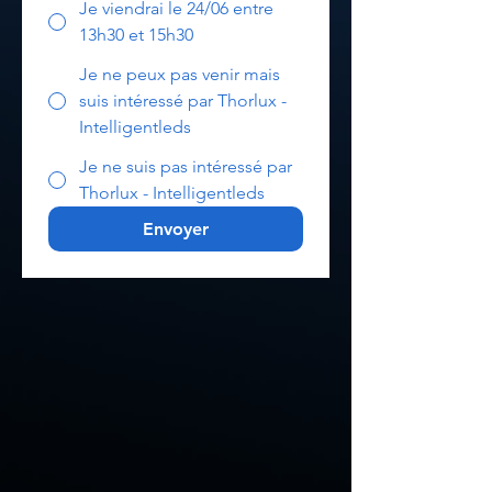
Je viendrai le 24/06 entre
13h30 et 15h30
Je ne peux pas venir mais
suis intéressé par Thorlux -
Intelligentleds
Je ne suis pas intéressé par
Thorlux - Intelligentleds
Envoyer