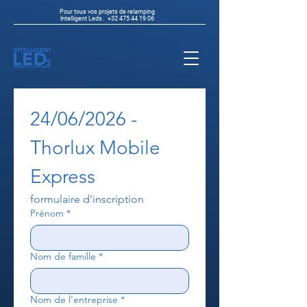
Pour tous vos projets de relamping
Intelligent Leds.
+32 475 44 19 06
24/06/2026 - 
Thorlux Mobile 
Express
formulaire d'inscription
Prénom
*
Nom de famille
*
Nom de l'entreprise
*