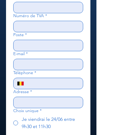
Numéro de TVA
*
Poste
*
E‑mail
*
Téléphone
*
Adresse
*
Choix unique
*
Je viendrai le 24/06 entre
9h30 et 11h30