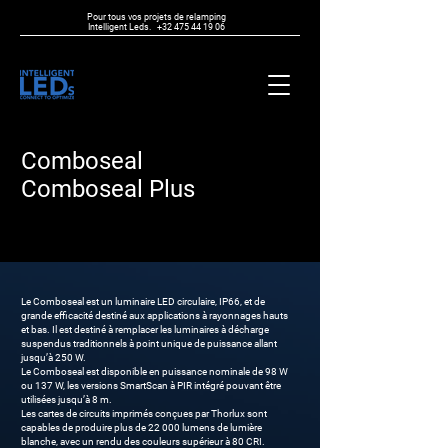
Pour tous vos projets de relamping
Intelligent Leds.
+32 475 44 19 06
Comboseal
Comboseal Plus
Le Comboseal est un luminaire LED circulaire, IP66, et de
grande efficacité destiné aux applications à rayonnages hauts
et bas. Il est destiné à remplacer les luminaires à décharge
suspendus traditionnels à point unique de puissance allant
jusqu’à 250 W.
Le Comboseal est disponible en puissance nominale de 98 W
ou 137 W, les versions SmartScan à PIR intégré pouvant être
utilisées jusqu’à 8 m.
Les cartes de circuits imprimés conçues par Thorlux sont
capables de produire plus de 22 000 lumens de lumière
blanche, avec un rendu des couleurs supérieur à 80 CRI.