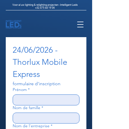
Voor al uw lighting & relighting projecten - Intelligent Leds
+32 475 44 19 06
24/06/2026 - 
Thorlux Mobile 
Express
formulaire d'inscription
Prénom
*
Nom de famille
*
Nom de l'entreprise
*