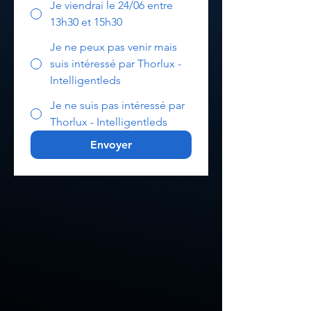
Je viendrai le 24/06 entre
13h30 et 15h30
Je ne peux pas venir mais
suis intéressé par Thorlux -
Intelligentleds
Je ne suis pas intéressé par
Thorlux - Intelligentleds
Envoyer