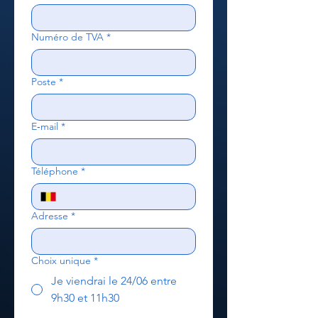
Numéro de TVA
*
Poste
*
E‑mail
*
Téléphone
*
Adresse
*
Choix unique
*
Je viendrai le 24/06 entre
9h30 et 11h30