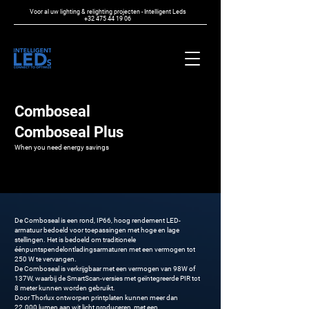
Voor al uw lighting & relighting projecten - Intelligent Leds
+32 475 44 19 06
Comboseal
Comboseal Plus
When you need energy savings
De Comboseal is een rond, IP66, hoog rendement LED-
armatuur bedoeld voor toepassingen met hoge en lage
stellingen. Het is bedoeld om traditionele
éénpuntspendelontladingsarmaturen met een vermogen tot
250 W te vervangen.
De Comboseal is verkrijgbaar met een vermogen van 98W of
137W, waarbij de SmartScan-versies met geïntegreerde PIR tot
8 meter kunnen worden gebruikt.
Door Thorlux ontworpen printplaten kunnen meer dan
22.000 lumen aan wit licht produceren, met een