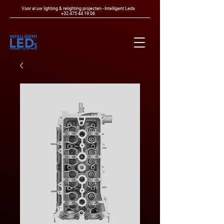
Voor al uw lighting & relighting projecten - Intelligent Leds
+32 475 44 19 06