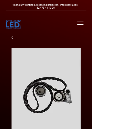
Voor al uw lighting & relighting projecten - Intelligent Leds
+32 475 44 19 06