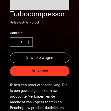
Turbocompressor
Normale
Verkoopprijs
 € 85,00 
€ 76,50
prijs
Aantal
*
In winkelwagen
Nu kopen
Ik ben een productbeschrijving. Dit
is een geweldige plek om uw
product te "verkopen" en de
aandacht van kopers te trekken.
Beschrijf uw product duidelijk en