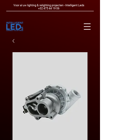
Voor al uw lighting & relighting projecten - Intelligent Leds
+32 475 44 19 06